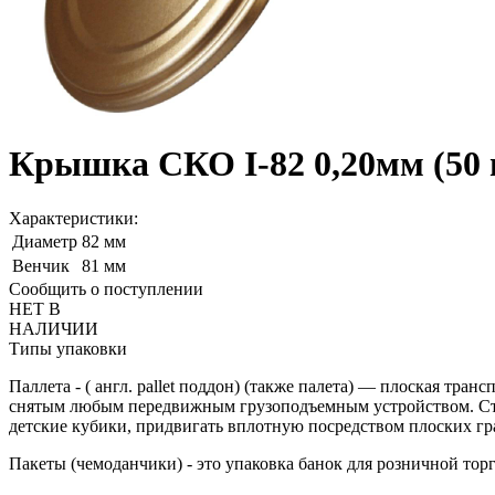
Крышка СКО I-82 0,20мм (50 
Характеристики:
Диаметр
82 мм
Венчик
81 мм
Сообщить о поступлении
НЕТ В
НАЛИЧИИ
Типы упаковки
Паллета - ( англ. pallet поддон) (также палета) — плоская тра
снятым любым передвижным грузоподъемным устройством. Стек
детские кубики, придвигать вплотную посредством плоских гра
Пакеты (чемоданчики) - это упаковка банок для розничной торг