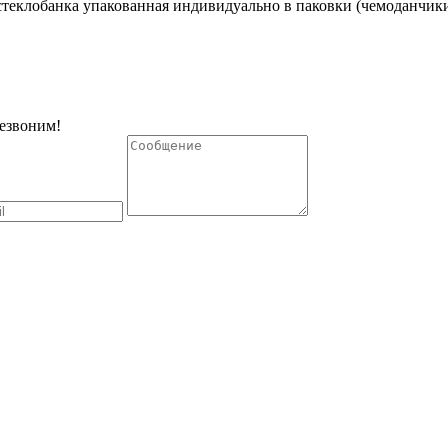
 стеклобанка упакованная индивидуально в паковки (чемоданчик
резвоним!