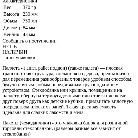
Характеристики:
Bес
370 гр
Высота
230 мм
Объем
750 мл
Диаметр
84 мм
Венчик
43 мм
Сообщить о поступлении
НЕТ В
НАЛИЧИИ
Типы упаковки
Паллета - ( англ. pallet поддон) (также палета) — плоская
транспортная структура, сделанная из дерева, предназначен
для перемещения разнообразных товаров удобным способом,
будучи снятым любым передвижным грузоподъемным
устройством. Стеклобанка или крышка, помещенные на
паллету, обернуты термоусадочными или стретч пленками
друг поверх друга как детские кубики, придвигать вплотную
посредством плоских граней. Такая красивая емкость
идеальна для сладких лакомств и меда.
Пакеты (чемоданчики) - это упаковка банок для розничной
торговли стеклобанкой. (размеры разные всё зависит от
стеклобанки)