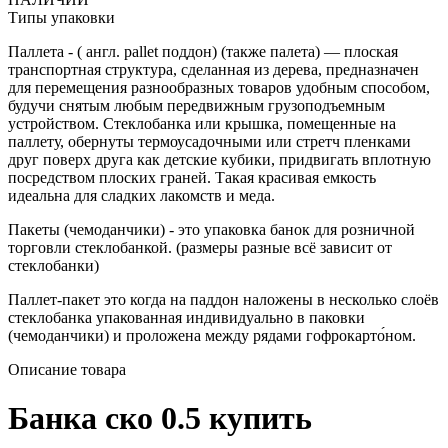
Типы упаковки
Паллета - ( англ. pallet поддон) (также палета) — плоская
транспортная структура, сделанная из дерева, предназначен
для перемещения разнообразных товаров удобным способом,
будучи снятым любым передвижным грузоподъемным
устройством. Стеклобанка или крышка, помещенные на
паллету, обернуты термоусадочными или стретч пленками
друг поверх друга как детские кубики, придвигать вплотную
посредством плоских граней. Такая красивая емкость
идеальна для сладких лакомств и меда.
Пакеты (чемоданчики) - это упаковка банок для розничной
торговли стеклобанкой. (размеры разные всё зависит от
стеклобанки)
Паллет-пакет это когда на паддон наложены в несколько слоёв
стеклобанка упакованная индивидуально в паковки
(чемоданчики) и проложена между рядами гофрокарто́ном.
Описание товара
Банка ско 0.5 купить